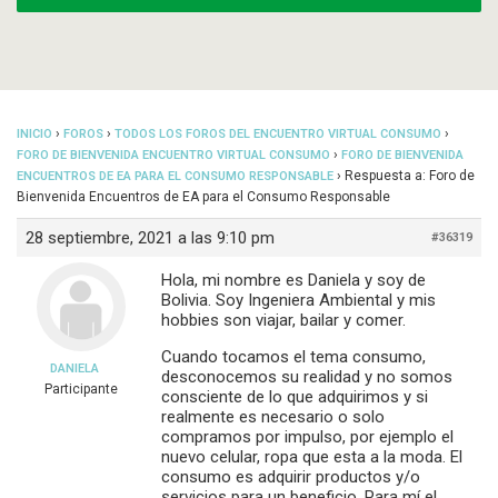
›
›
›
INICIO
FOROS
TODOS LOS FOROS DEL ENCUENTRO VIRTUAL CONSUMO
›
FORO DE BIENVENIDA ENCUENTRO VIRTUAL CONSUMO
FORO DE BIENVENIDA
›
Respuesta a: Foro de
ENCUENTROS DE EA PARA EL CONSUMO RESPONSABLE
Bienvenida Encuentros de EA para el Consumo Responsable
28 septiembre, 2021 a las 9:10 pm
#36319
Hola, mi nombre es Daniela y soy de
Bolivia. Soy Ingeniera Ambiental y mis
hobbies son viajar, bailar y comer.
Cuando tocamos el tema consumo,
DANIELA
desconocemos su realidad y no somos
Participante
consciente de lo que adquirimos y si
realmente es necesario o solo
compramos por impulso, por ejemplo el
nuevo celular, ropa que esta a la moda. El
consumo es adquirir productos y/o
servicios para un beneficio. Para mí el