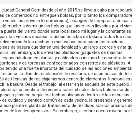
ciudad General Cerri desde el año 2015 se lleva a cabo por resoluc
as de comercios no entreguen bolsas, por lo tanto los comparador
ue a veces las proveen lo comercios), changos de compras o bolsas 
Ayudó mucho a disminuir las bolsas que luego eran llevadas por el vie
la puerta del viento donde esta localizado mi lugar y la constante es
ción, los vecinos sacaban muchas bolsitas de basura todos los días
indiscriminada las usaban o mal usaban para sacar los residuos
bolsas de basura que tienen una densidad y un largo acorde y evita q
sura. Sin embargo, los envases plásticos (paquetes de masitas,
y enganchándose en plantas y cableados o incluso he encontrado en
gorriones y de torcazas confeccionados con restos de plásticos. A 
s tenido una fuerte impronta del cuidado de las acciones ambienta
e respetan lo días de recolección de residuos, se usan bolsas de tela
avés de técnicas de reciclaje hemos generado elementos funcionales
ir la basura. Desde el trabajo, al estar en la escuela de este pueblo,
 alumnos un sentido de respeto sobre el color de las bolsas donde d
 papel o plástico según los tachos ubicados dentro de las escuelas. 
ido de cuidado y sentido común de cada vecino, la presencia y genera
la eco planta o planta de tratamiento de residuos sólidos urbanos d
ciones de los desaprensivos. Sin embargo, siempre queda mucho por 