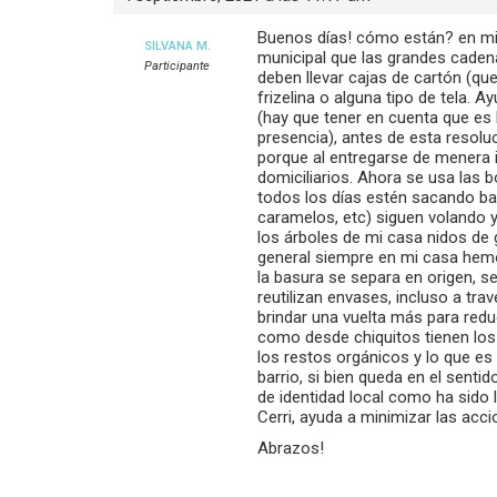
Buenos días! cómo están? en mi 
SILVANA M.
municipal que las grandes caden
Participante
deben llevar cajas de cartón (q
frizelina o alguna tipo de tela. 
(hay que tener en cuenta que es 
presencia), antes de esta resolu
porque al entregarse de menera 
domiciliarios. Ahora se usa las 
todos los días estén sacando ba
caramelos, etc) siguen volando 
los árboles de mi casa nidos de 
general siempre en mi casa hemo
la basura se separa en origen, s
reutilizan envases, incluso a tr
brindar una vuelta más para reduc
como desde chiquitos tienen los
los restos orgánicos y lo que es
barrio, si bien queda en el sent
de identidad local como ha sido 
Cerri, ayuda a minimizar las ac
Abrazos!