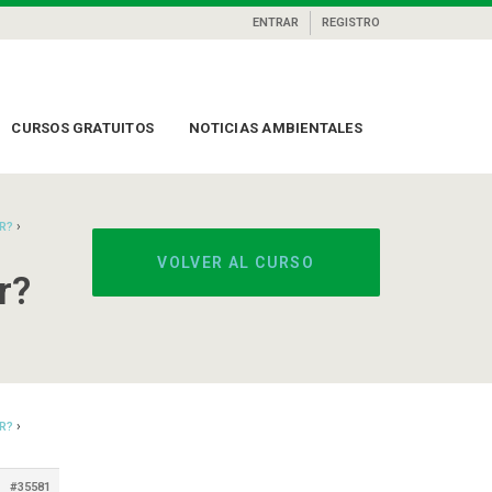
ENTRAR
REGISTRO
CURSOS GRATUITOS
NOTICIAS AMBIENTALES
›
R?
VOLVER AL CURSO
r?
›
R?
#35581