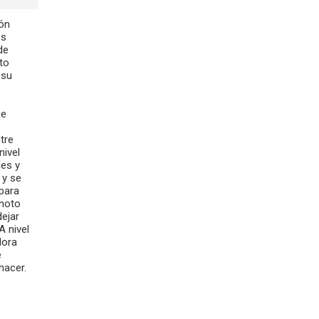
ión
es
de
nto
 su
ue
tre
nivel
les y
 y se
 para
 noto
ejar
A nivel
dora
e
hacer.