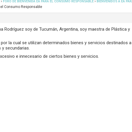
›
›
FORO DE BIENVENIDA EA PARA EL CONSUMO RESPONSABLE
BIENVENIDOS A EA PAR
a el Consumo Responsable
ena Rodríguez soy de Tucumán, Argentina, soy maestra de Plástica y
por la cual se utilizan determinados bienes y servicios destinados a
 y secundarias.
esivo e innecesario de ciertos bienes y servicios.