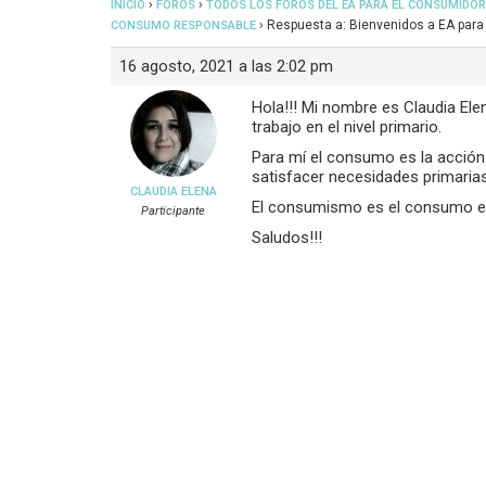
›
›
INICIO
FOROS
TODOS LOS FOROS DEL EA PARA EL CONSUMIDOR
›
Respuesta a: Bienvenidos a EA par
CONSUMO RESPONSABLE
16 agosto, 2021 a las 2:02 pm
Hola!!! Mi nombre es Claudia El
trabajo en el nivel primario.
Para mí el consumo es la acción 
satisfacer necesidades primarias
CLAUDIA ELENA
El consumismo es el consumo exc
Participante
Saludos!!!