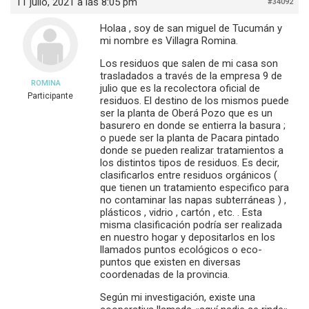
11 julio, 2021 a las 8:05 pm
#34092
Holaa , soy de san miguel de Tucumán y
mi nombre es Villagra Romina.
Los residuos que salen de mi casa son
trasladados a través de la empresa 9 de
ROMINA
julio que es la recolectora oficial de
Participante
residuos. El destino de los mismos puede
ser la planta de Oberá Pozo que es un
basurero en donde se entierra la basura ;
o puede ser la planta de Pacara pintado
donde se pueden realizar tratamientos a
los distintos tipos de residuos. Es decir,
clasificarlos entre residuos orgánicos (
que tienen un tratamiento especifico para
no contaminar las napas subterráneas ) ,
plásticos , vidrio , cartón , etc. . Esta
misma clasificación podría ser realizada
en nuestro hogar y depositarlos en los
llamados puntos ecológicos o eco-
puntos que existen en diversas
coordenadas de la provincia.
Según mi investigación, existe una