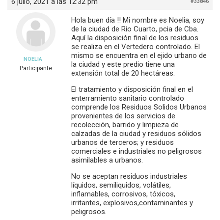
6 julio, 2021 a las 12:32 pm
#33846
Hola buen día !! Mi nombre es Noelia, soy
de la ciudad de Rio Cuarto, pcia de Cba.
Aquí la disposición final de los residuos
se realiza en el Vertedero controlado. El
mismo se encuentra en el ejido urbano de
NOELIA
la ciudad y este predio tiene una
Participante
extensión total de 20 hectáreas.
El tratamiento y disposición final en el
enterramiento sanitario controlado
comprende los Residuos Solidos Urbanos
provenientes de los servicios de
recolección, barrido y limpieza de
calzadas de la ciudad y residuos sólidos
urbanos de terceros; y residuos
comerciales e industriales no peligrosos
asimilables a urbanos.
No se aceptan residuos industriales
líquidos, semiliquidos, volátiles,
inflamables, corrosivos, tóxicos,
irritantes, explosivos,contaminantes y
peligrosos.