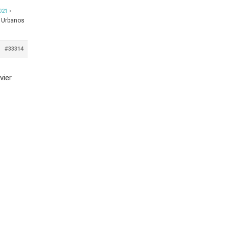
›
021
 Urbanos
#33314
vier