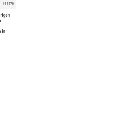
#35578
origen
a
 la