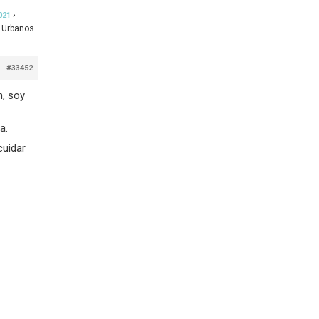
›
021
 Urbanos
#33452
n, soy
a.
cuidar