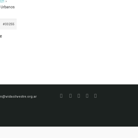
›
021
 Urbanos
#33255
de
n@vidasilvestre.org.ar