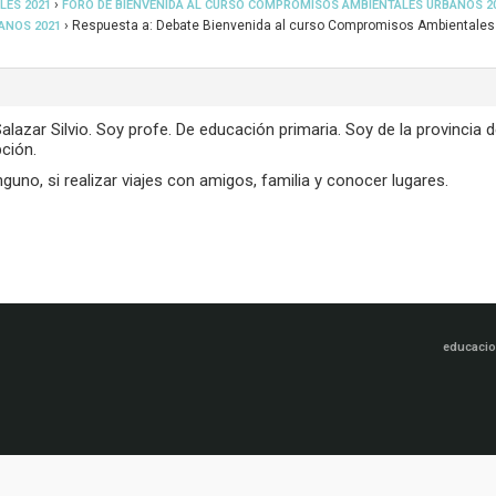
›
LES 2021
FORO DE BIENVENIDA AL CURSO COMPROMISOS AMBIENTALES URBANOS 2
›
Respuesta a: Debate Bienvenida al curso Compromisos Ambientales
ANOS 2021
lazar Silvio. Soy profe. De educación primaria. Soy de la provincia 
ción.
uno, si realizar viajes con amigos, familia y conocer lugares.
educacio