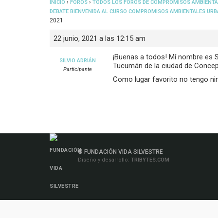
›
›
INICIO
FOROS
TODOS LOS FOROS DE COMPROMISOS AMBIENTA
DEBATE BIENVENIDA AL CURSO COMPROMISOS AMBIENTALES URB
2021
22 junio, 2021 a las 12:15 am
¡Buenas a todos! Mí nombre es Sa
SILVIO ADRIÁN
Tucumán de la ciudad de Concep
Participante
Como lugar favorito no tengo ning
© FUNDACIÓN VIDA SILVESTRE
Diseño y desarrollo:
TRIBYTES.COM