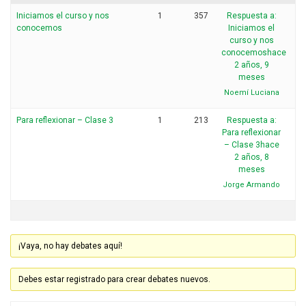
Iniciamos el curso y nos
1
357
Respuesta a:
conocemos
Iniciamos el
curso y nos
conocemos
hace
2 años, 9
meses
Noemí Luciana
Para reflexionar – Clase 3
1
213
Respuesta a:
Para reflexionar
– Clase 3
hace
2 años, 8
meses
Jorge Armando
¡Vaya, no hay debates aquí!
Debes estar registrado para crear debates nuevos.